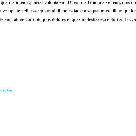
nam aliquam quaerat voluptatem. Ut enim ad minima veniam, quis nostru
voluptate velit esse quam nihil molestiae consequatur, vel illum qui l
leniti atque corrupti quos dolores et quas molestias excepturi sint occa
lovakia