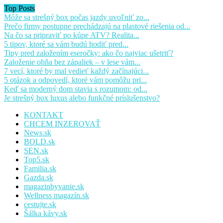
Top Posts
Môže sa strešný box počas jazdy uvoľniť zo...
Prečo firmy postupne prechádzajú na plastové riešenia od...
Na čo sa pripraviť po kúpe ATV? Realita...
5 tipov, ktoré sa vám budú hodiť pred...
Tipy pred založením eseročky: ako čo najviac ušetriť?
Založenie ohňa bez zápaliek – v lese vám...
7 vecí, ktoré by mal vedieť každý začínajúci...
5 otázok a odpovedí, ktoré vám pomôžu pri...
Keď sa moderný dom stavia s rozumom: od...
Je strešný box luxus alebo funkčné príslušenstvo?
KONTAKT
CHCEM INZEROVAŤ
News.sk
BOLD.sk
SEN.sk
Top5.sk
Familia.sk
Gazda.sk
magazinbyvanie.sk
Wellness magazín.sk
cestujte.sk
Šálka kávy.sk