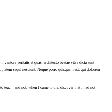
ventore veritatis et quasi architecto beatae vitae dicta sunt
oluptatem sequi nesciunt. Neque porro quisquam est, qui dolorem
d to teach, and not, when I came to die, discover that I had not