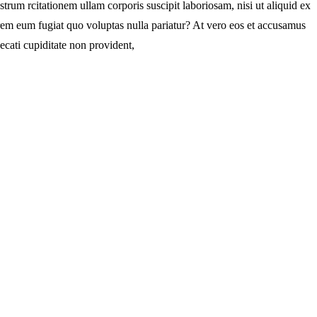
m rcitationem ullam corporis suscipit laboriosam, nisi ut aliquid ex
orem eum fugiat quo voluptas nulla pariatur? At vero eos et accusamus
ecati cupiditate non provident,