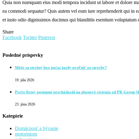
Quia non numquam eius modi tempora incidunt ut labore et dolore mag
ea commodi sequatur? Quis autem vel eum iure reprehenderit qui in ea 
et iusto odio dignissimos ducimus qui blanditiis esentium voluptatum de
Share
Facebook
Twitter
Pinterest
Posledné príspevky
Môže sa strešný box počas jazdy uvoľniť zo strechy?
19. júla 2026
Prečo firmy postupne prechádzajú na plastové riešenia od PK Group S
23. júna 2026
Kategórie
Domácnosť a bývanie
motoristom