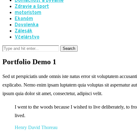
Domácnosť a bývanie
Zdravie a šport
motoristom
Ekonóm
Dovolenka
Zálesák
Včelárstvo
Portfolio Demo 1
Sed ut perspiciatis unde omnis iste natus error sit voluptatem accusan
explicabo. Nemo enim ipsam luptatem quia voluptas sit aspernatur aut
ipsum quia dolor sit amet, consectetur, adipisci velit.
I went to the woods because I wished to live deliberately, to fron
lived.
Henry David Thoreau