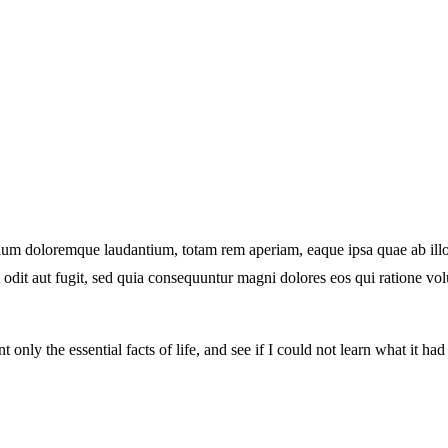
tium doloremque laudantium, totam rem aperiam, eaque ipsa quae ab illo in
 odit aut fugit, sed quia consequuntur magni dolores eos qui ratione v
t only the essential facts of life, and see if I could not learn what it ha