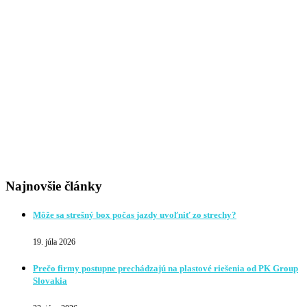
Najnovšie články
Môže sa strešný box počas jazdy uvoľniť zo strechy?
19. júla 2026
Prečo firmy postupne prechádzajú na plastové riešenia od PK Group
Slovakia