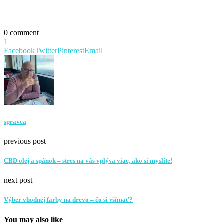
0 comment
1
Facebook
Twitter
Pinterest
Email
spravca
previous post
CBD olej a spánok – stres na vás vplýva viac, ako si myslíte!
next post
Výber vhodnej farby na drevo – čo si všímať?
You may also like