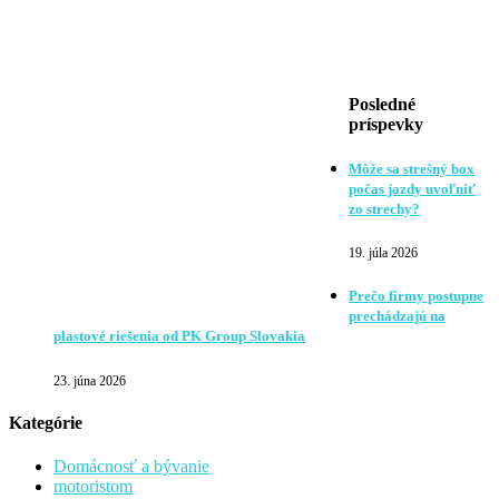
Posledné
príspevky
Môže sa strešný box
počas jazdy uvoľniť
zo strechy?
19. júla 2026
Prečo firmy postupne
prechádzajú na
plastové riešenia od PK Group Slovakia
23. júna 2026
Kategórie
Domácnosť a bývanie
motoristom