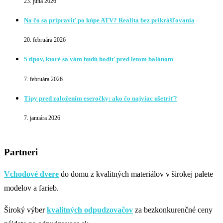
23. júna 2026
Na čo sa pripraviť po kúpe ATV? Realita bez prikrášľovania
20. februára 2026
5 tipov, ktoré sa vám budú hodiť pred letom balónom
7. februára 2026
Tipy pred založením eseročky: ako čo najviac ušetriť?
7. januára 2026
Partneri
Vchodové dvere
do domu z kvalitných materiálov v širokej palete
modelov a farieb.
Široký výber
kvalitných odpudzovačov
za bezkonkurenčné ceny