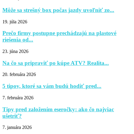
Môže sa strešný box počas jazdy uvoľniť zo...
19. júla 2026
Prečo firmy postupne prechádzajú na plastové
riešenia od...
23. júna 2026
Na čo sa pripraviť po kúpe ATV? Realita...
20. februára 2026
5 tipov, ktoré sa vám budú hodiť pred...
7. februára 2026
Tipy pred založením eseročky: ako čo najviac
ušetriť?
7. januára 2026