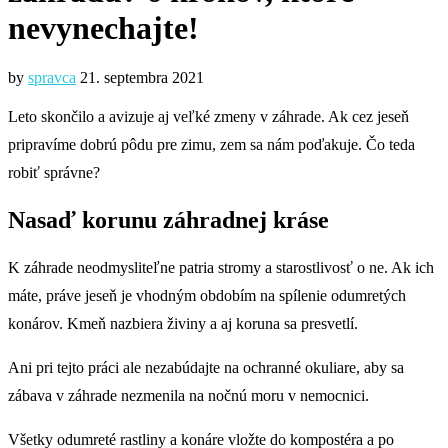
nevynechajte!
by
spravca
21. septembra 2021
Leto skončilo a avizuje aj veľké zmeny v záhrade. Ak cez jeseň
pripravíme dobrú pôdu pre zimu, zem sa nám poďakuje. Čo teda
robiť správne?
Nasaď korunu záhradnej kráse
K záhrade neodmysliteľne patria stromy a starostlivosť o ne. Ak ich
máte, práve jeseň je vhodným obdobím na spílenie odumretých
konárov. Kmeň nazbiera živiny a aj koruna sa presvetlí.
Ani pri tejto práci ale nezabúdajte na ochranné okuliare, aby sa
zábava v záhrade nezmenila na nočnú moru v nemocnici.
Všetky odumreté rastliny a konáre vložte do kompostéra a po