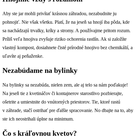
Aby ste jar mohli privítať krásnou záhradou, nezabudnite ju
pohnojiť. Nie však všetku. Platí, že na jeseň sa hnojí iba pôda, kde
sa nachádzajú trvalky, kríky a stromy. A používajme pritom rozum.
Príliš veľa hnojiva zvyšuje riziko ochorenia rastlín. Ak si založíte
vlastný kompost, dosiahnete čisté prírodné hnojivo bez chemikálií, a
uľavíte aj peňaženke.
Nezabúdame na
bylinky
Na bylinky sa nezabúda, nielen zem, ale aj telo sa nám poďakuje!
Na jeseň tie z kvetináčov či kontajnerov starostlivo pozbierajte,
ošetrite a umiestnite do vnútorných priestorov. Tie, ktoré rastú
v záhrade, stačí ostrihať pre ďalšie spracovanie. No dbajte na to, aby
ste ich neostrihali úplne na minimum.
Čo s kráľovnou kvetov?