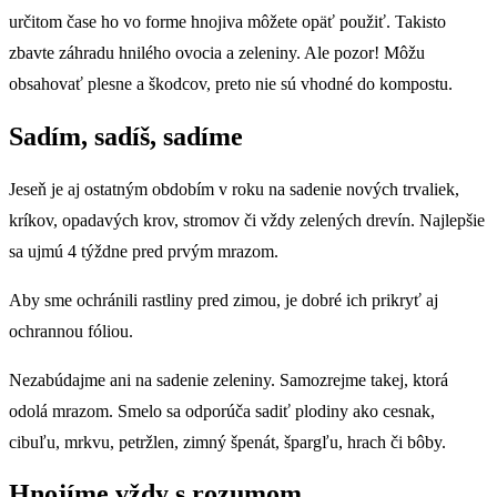
určitom čase ho vo forme hnojiva môžete opäť použiť. Takisto
zbavte záhradu hnilého ovocia a zeleniny. Ale pozor! Môžu
obsahovať plesne a škodcov, preto nie sú vhodné do kompostu.
Sadím, sadíš, sadíme
Jeseň je aj ostatným obdobím v roku na sadenie nových trvaliek,
kríkov, opadavých krov, stromov či vždy zelených drevín. Najlepšie
sa ujmú 4 týždne pred prvým mrazom.
Aby sme ochránili rastliny pred zimou, je dobré ich prikryť aj
ochrannou fóliou.
Nezabúdajme ani na sadenie zeleniny. Samozrejme takej, ktorá
odolá mrazom. Smelo sa odporúča sadiť plodiny ako cesnak,
cibuľu, mrkvu, petržlen, zimný špenát, špargľu, hrach či bôby.
Hnojíme vždy s rozumom