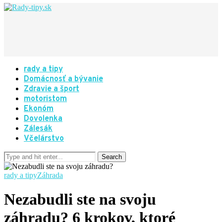
rady a tipy
Domácnosť a bývanie
Zdravie a šport
motoristom
Ekonóm
Dovolenka
Zálesák
Včelárstvo
rady a tipy
Záhrada
Nezabudli ste na svoju
záhradu? 6 krokov, ktoré