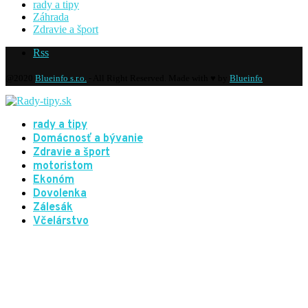
rady a tipy
Záhrada
Zdravie a šport
Rss
@2020
Blueinfo s.r.o.
- All Right Reserved. Made with ♥ by
Blueinfo
rady a tipy
Domácnosť a bývanie
Zdravie a šport
motoristom
Ekonóm
Dovolenka
Zálesák
Včelárstvo