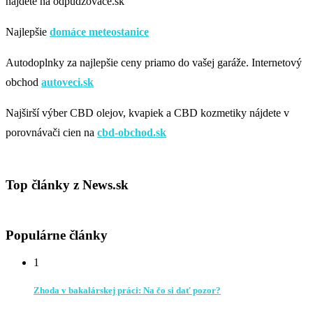
nájdete na odpudzovace.sk
Najlepšie
domáce meteostanice
Autodoplnky za najlepšie ceny priamo do vašej garáže. Internetový
obchod
autoveci.sk
Najširší výber CBD olejov, kvapiek a CBD kozmetiky nájdete v
porovnávači cien na
cbd-obchod.sk
Top články z News.sk
Populárne články
1
Zhoda v bakalárskej práci: Na čo si dať pozor?