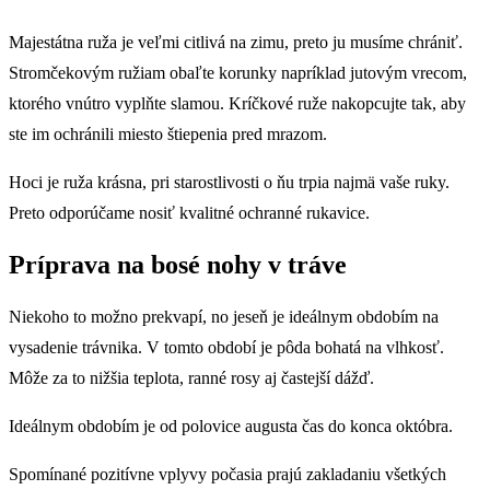
Majestátna ruža je veľmi citlivá na zimu, preto ju musíme chrániť.
Stromčekovým ružiam obaľte korunky napríklad jutovým vrecom,
ktorého vnútro vyplňte slamou. Kríčkové ruže nakopcujte tak, aby
ste im ochránili miesto štiepenia pred mrazom.
Hoci je ruža krásna, pri starostlivosti o ňu trpia najmä vaše ruky.
Preto odporúčame nosiť kvalitné ochranné rukavice.
Príprava na bosé nohy v tráve
Niekoho to možno prekvapí, no jeseň je ideálnym obdobím na
vysadenie trávnika. V tomto období je pôda bohatá na vlhkosť.
Môže za to nižšia teplota, ranné rosy aj častejší dážď.
Ideálnym obdobím je od polovice augusta čas do konca októbra.
Spomínané pozitívne vplyvy počasia prajú zakladaniu všetkých