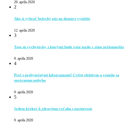
20. apríla 2020
2
Ako si vybrať bežecký pás na domáce využitie
12. apríla 2020
3
Toto sú vychytávky, s ktorými bude vaša jazda v zime príjemnejšia
9. apríla 2020
4
Preč s prebytočnými kilogramami! Cvičte efektívne a venujte sa
správnemu pohybu
9. apríla 2020
5
Sedem krokov k zdravému vzťahu s partnerom
9. apríla 2020