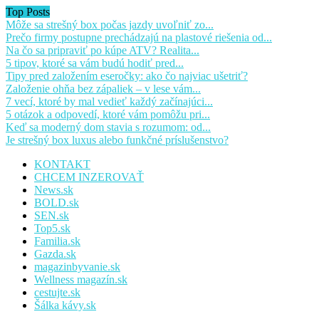
Top Posts
Môže sa strešný box počas jazdy uvoľniť zo...
Prečo firmy postupne prechádzajú na plastové riešenia od...
Na čo sa pripraviť po kúpe ATV? Realita...
5 tipov, ktoré sa vám budú hodiť pred...
Tipy pred založením eseročky: ako čo najviac ušetriť?
Založenie ohňa bez zápaliek – v lese vám...
7 vecí, ktoré by mal vedieť každý začínajúci...
5 otázok a odpovedí, ktoré vám pomôžu pri...
Keď sa moderný dom stavia s rozumom: od...
Je strešný box luxus alebo funkčné príslušenstvo?
KONTAKT
CHCEM INZEROVAŤ
News.sk
BOLD.sk
SEN.sk
Top5.sk
Familia.sk
Gazda.sk
magazinbyvanie.sk
Wellness magazín.sk
cestujte.sk
Šálka kávy.sk