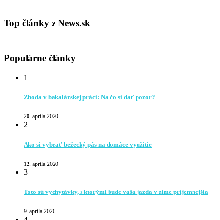
Top články z News.sk
Populárne články
1
Zhoda v bakalárskej práci: Na čo si dať pozor?
20. apríla 2020
2
Ako si vybrať bežecký pás na domáce využitie
12. apríla 2020
3
Toto sú vychytávky, s ktorými bude vaša jazda v zime príjemnejšia
9. apríla 2020
4