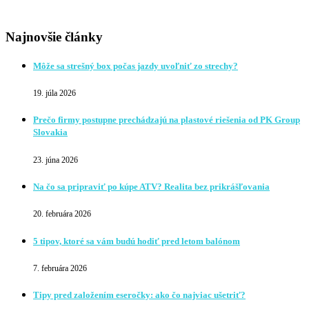
Najnovšie články
Môže sa strešný box počas jazdy uvoľniť zo strechy?
19. júla 2026
Prečo firmy postupne prechádzajú na plastové riešenia od PK Group
Slovakia
23. júna 2026
Na čo sa pripraviť po kúpe ATV? Realita bez prikrášľovania
20. februára 2026
5 tipov, ktoré sa vám budú hodiť pred letom balónom
7. februára 2026
Tipy pred založením eseročky: ako čo najviac ušetriť?