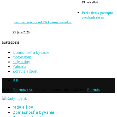
19. júla 2026
Prečo firmy postupne
prechádzajú na
plastové riešenia od PK Group Slovakia
23. júna 2026
Kategórie
Domácnosť a bývanie
motoristom
rady a tipy
Záhrada
Zdravie a šport
Rss
@2020
Blueinfo s.r.o.
- All Right Reserved. Made with ♥ by
Blueinfo
rady a tipy
Domácnosť a bývanie