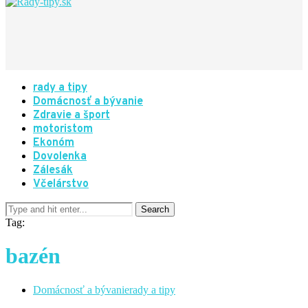
rady a tipy
Domácnosť a bývanie
Zdravie a šport
motoristom
Ekonóm
Dovolenka
Zálesák
Včelárstvo
Tag:
bazén
Domácnosť a bývanie
rady a tipy