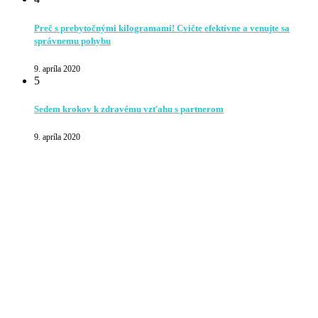
Preč s prebytočnými kilogramami! Cvičte efektívne a venujte sa
správnemu pohybu
9. apríla 2020
5
Sedem krokov k zdravému vzťahu s partnerom
9. apríla 2020