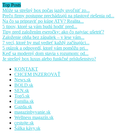
Top Posts
Môže sa strešný box počas jazdy uvoľniť zo...
Prečo firmy postupne prechádzajú na plastové riešenia od...
Na čo sa pripraviť po kúpe ATV? Realita...
5 tipov, ktoré sa vám budú hodiť pred...
Tipy pred založením eseročky: ako čo najviac ušetriť?
Založenie ohňa bez zápaliek – v lese vám...
7 vecí, ktoré by mal vedieť každý začínajúci...
5 otázok a odpovedí, ktoré vám pomôžu pri...
Keď sa moderný dom stavia s rozumom: od...
Je strešný box luxus alebo funkčné príslušenstvo?
KONTAKT
CHCEM INZEROVAŤ
News.sk
BOLD.sk
SEN.sk
Top5.sk
Familia.sk
Gazda.sk
magazinbyvanie.sk
Wellness magazín.sk
cestujte.sk
Šálka kávy.sk