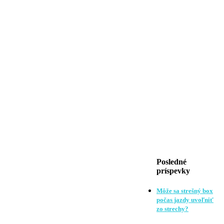
Posledné
príspevky
Môže sa strešný box
počas jazdy uvoľniť
zo strechy?