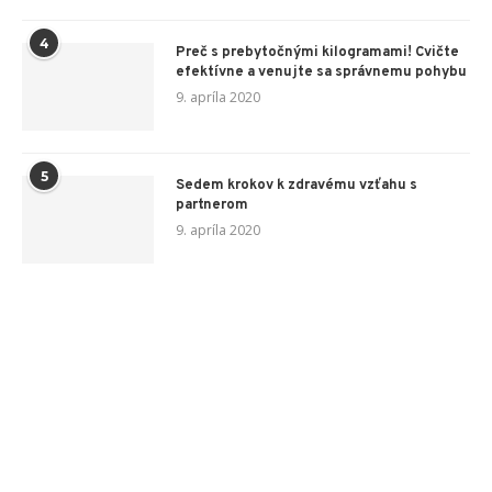
4
Preč s prebytočnými kilogramami! Cvičte
efektívne a venujte sa správnemu pohybu
9. apríla 2020
5
Sedem krokov k zdravému vzťahu s
partnerom
9. apríla 2020