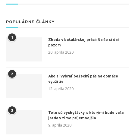
POPULÁRNE ČLÁNKY
1
Zhoda v bakalárskej práci: Na čo si dať
pozor?
20. apríla 2020
2
Ako si vybrať bežecký pás na domáce
využitie
12. apríla 2020
3
Toto sú vychytávky, s ktorými bude vaša
jazda v zime príjemnejšia
9. apríla 2020