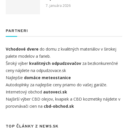
7. januára 2026
PARTNERI
Vchodové dvere
do domu z kvalitných materiálov v širokej
palete modelov a farieb.
Široký výber
kvalitných odpudzovačov
za bezkonkurenčné
ceny nájdete na odpudzovace.sk
Najlepšie
domáce meteostanice
Autodoplnky za najlepšie ceny priamo do vašej garáže.
Internetový obchod
autoveci.sk
Najširší výber CBD olejov, kvapiek a CBD kozmetiky nájdete v
porovnávači cien na
cbd-obchod.sk
TOP ČLÁNKY Z NEWS.SK