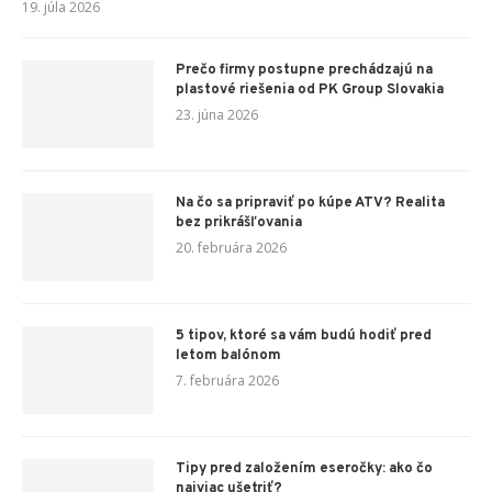
19. júla 2026
Prečo firmy postupne prechádzajú na
plastové riešenia od PK Group Slovakia
23. júna 2026
Na čo sa pripraviť po kúpe ATV? Realita
bez prikrášľovania
20. februára 2026
5 tipov, ktoré sa vám budú hodiť pred
letom balónom
7. februára 2026
Tipy pred založením eseročky: ako čo
najviac ušetriť?