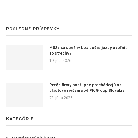
POSLEDNÉ PRÍSPEVKY
Môže sa strešný box počas jazdy uvoľniť
zo strechy?
19. júla 2026
Prečo firmy postupne prechádzajú na
plastové riešenia od PK Group Slovakia
23. júna 2026
KATEGÓRIE