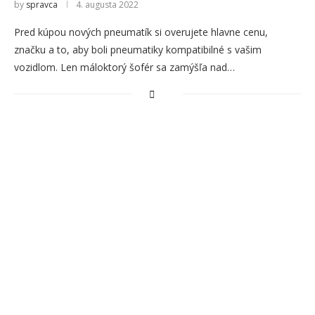
by
spravca
4. augusta 2022
Pred kúpou nových pneumatík si overujete hlavne cenu,
značku a to, aby boli pneumatiky kompatibilné s vašim
vozidlom. Len máloktorý šofér sa zamýšľa nad…