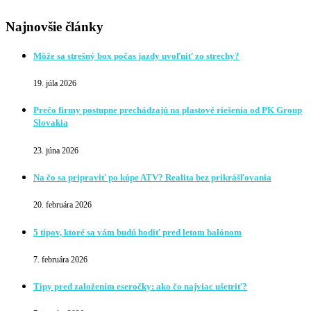
Najnovšie články
Môže sa strešný box počas jazdy uvoľniť zo strechy?
19. júla 2026
Prečo firmy postupne prechádzajú na plastové riešenia od PK Group
Slovakia
23. júna 2026
Na čo sa pripraviť po kúpe ATV? Realita bez prikrášľovania
20. februára 2026
5 tipov, ktoré sa vám budú hodiť pred letom balónom
7. februára 2026
Tipy pred založením eseročky: ako čo najviac ušetriť?