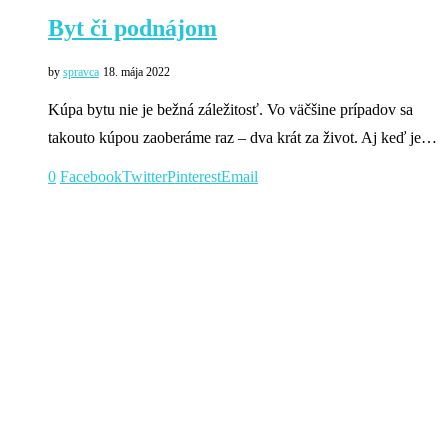
Byt či podnájom
by
spravca
18. mája 2022
Kúpa bytu nie je bežná záležitosť. Vo väčšine prípadov sa
takouto kúpou zaoberáme raz – dva krát za život. Aj keď je…
0
Facebook
Twitter
Pinterest
Email