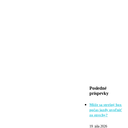
Posledné
príspevky
Môže sa strešný box
počas jazdy uvoľniť
zo strechy?
19. júla 2026