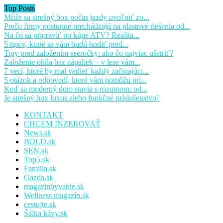
Top Posts
Môže sa strešný box počas jazdy uvoľniť zo...
Prečo firmy postupne prechádzajú na plastové riešenia od...
Na čo sa pripraviť po kúpe ATV? Realita...
5 tipov, ktoré sa vám budú hodiť pred...
Tipy pred založením eseročky: ako čo najviac ušetriť?
Založenie ohňa bez zápaliek – v lese vám...
7 vecí, ktoré by mal vedieť každý začínajúci...
5 otázok a odpovedí, ktoré vám pomôžu pri...
Keď sa moderný dom stavia s rozumom: od...
Je strešný box luxus alebo funkčné príslušenstvo?
KONTAKT
CHCEM INZEROVAŤ
News.sk
BOLD.sk
SEN.sk
Top5.sk
Familia.sk
Gazda.sk
magazinbyvanie.sk
Wellness magazín.sk
cestujte.sk
Šálka kávy.sk