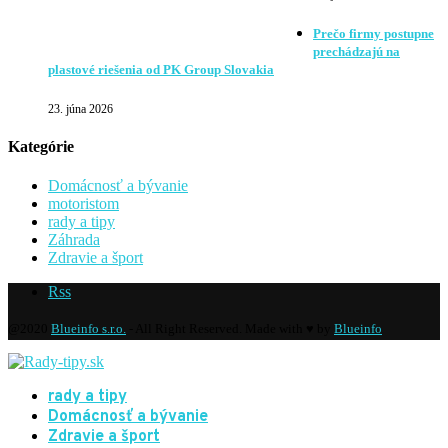
Prečo firmy postupne
prechádzajú na
plastové riešenia od PK Group Slovakia
23. júna 2026
Kategórie
Domácnosť a bývanie
motoristom
rady a tipy
Záhrada
Zdravie a šport
Rss
@2020
Blueinfo s.r.o.
- All Right Reserved. Made with ♥ by
Blueinfo
rady a tipy
Domácnosť a bývanie
Zdravie a šport