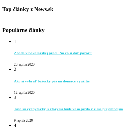
Top články z News.sk
Populárne články
1
Zhoda v bakalárskej práci: Na čo si dať pozor?
20. apríla 2020
2
Ako si vybrať bežecký pás na domáce využitie
12. apríla 2020
3
Toto sú vychytávky, s ktorými bude vaša jazda v zime príjemnejšia
9. apríla 2020
4