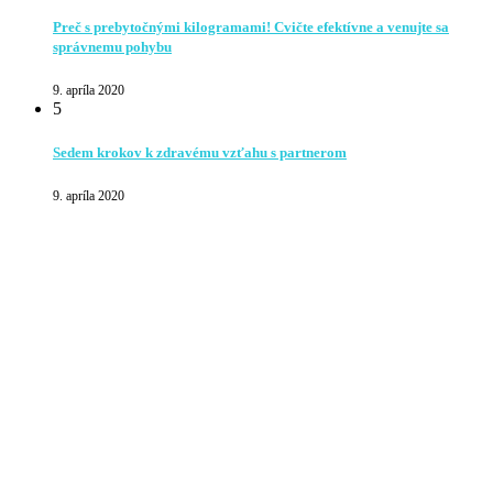
Preč s prebytočnými kilogramami! Cvičte efektívne a venujte sa
správnemu pohybu
9. apríla 2020
5
Sedem krokov k zdravému vzťahu s partnerom
9. apríla 2020