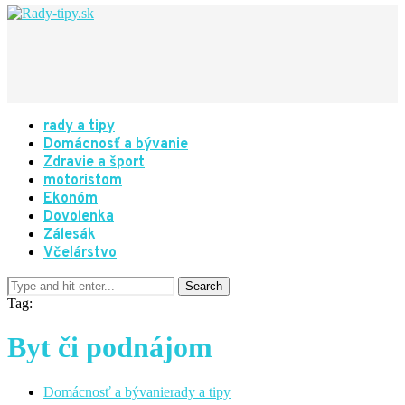
rady a tipy
Domácnosť a bývanie
Zdravie a šport
motoristom
Ekonóm
Dovolenka
Zálesák
Včelárstvo
Tag:
Byt či podnájom
Domácnosť a bývanie
rady a tipy