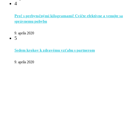
4
Preč s prebytočnými kilogramami! Cvičte efektívne a venujte sa
správnemu pohybu
9. apríla 2020
5
Sedem krokov k zdravému vzťahu s partnerom
9. apríla 2020