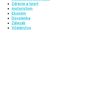
Zdravie a šport
motoristom
Ekonóm
Dovolenka
Zálesák
Včelárstvo