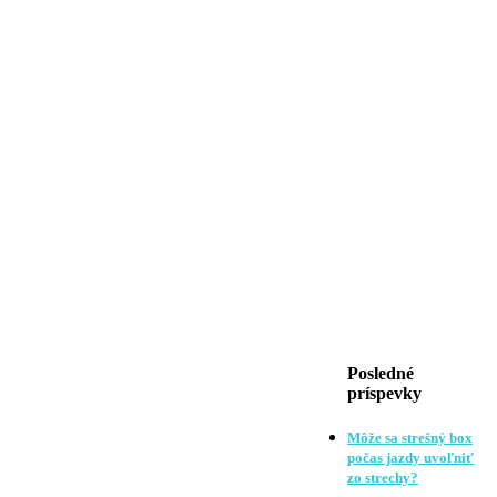
Posledné
príspevky
Môže sa strešný box
počas jazdy uvoľniť
zo strechy?