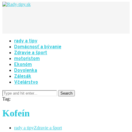
rady a tipy
Domácnosť a bývanie
Zdravie a šport
motoristom
Ekonóm
Dovolenka
Zálesák
Včelárstvo
Tag:
Kofeín
rady a tipy
Zdravie a šport