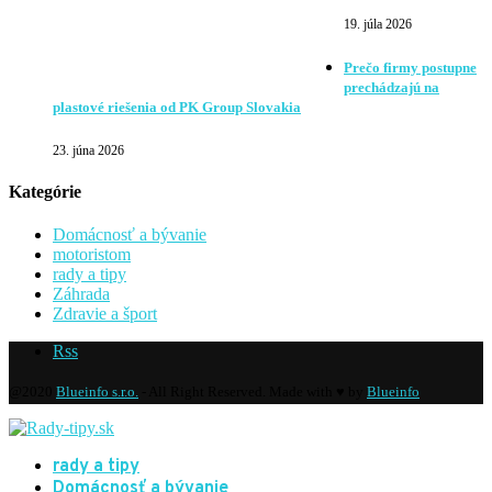
19. júla 2026
Prečo firmy postupne
prechádzajú na
plastové riešenia od PK Group Slovakia
23. júna 2026
Kategórie
Domácnosť a bývanie
motoristom
rady a tipy
Záhrada
Zdravie a šport
Rss
@2020
Blueinfo s.r.o.
- All Right Reserved. Made with ♥ by
Blueinfo
rady a tipy
Domácnosť a bývanie