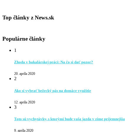
Top články z News.sk
Populárne články
1
Zhoda v bakalárskej práci: Na čo si dať pozor?
20. apríla 2020
2
Ako si vybrať bežecký pás na domáce využitie
12. apríla 2020
3
Toto sú vychytávky, s ktorými bude vaša jazda v zime príjemnejšia
9. apríla 2020