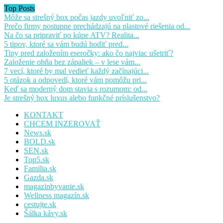
Top Posts
Môže sa strešný box počas jazdy uvoľniť zo...
Prečo firmy postupne prechádzajú na plastové riešenia od...
Na čo sa pripraviť po kúpe ATV? Realita...
5 tipov, ktoré sa vám budú hodiť pred...
Tipy pred založením eseročky: ako čo najviac ušetriť?
Založenie ohňa bez zápaliek – v lese vám...
7 vecí, ktoré by mal vedieť každý začínajúci...
5 otázok a odpovedí, ktoré vám pomôžu pri...
Keď sa moderný dom stavia s rozumom: od...
Je strešný box luxus alebo funkčné príslušenstvo?
KONTAKT
CHCEM INZEROVAŤ
News.sk
BOLD.sk
SEN.sk
Top5.sk
Familia.sk
Gazda.sk
magazinbyvanie.sk
Wellness magazín.sk
cestujte.sk
Šálka kávy.sk