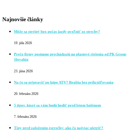
Najnovšie články
Môže sa strešný box počas jazdy uvoľniť zo strechy?
19. júla 2026
Prečo firmy postupne prechádzajú na plastové riešenia od PK Group
Slovakia
23. júna 2026
Na čo sa pripraviť po kúpe ATV? Realita bez prikrášľovania
20. februára 2026
5 tipov, ktoré sa vám budú hodiť pred letom balónom
7. februára 2026
Tipy pred založením eseročky: ako čo najviac ušetriť?