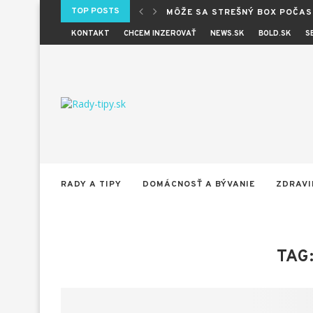
TOP POSTS
MÔŽE SA STREŠNÝ BOX POČAS 
KONTAKT
CHCEM INZEROVAŤ
NEWS.SK
BOLD.SK
S
RADY A TIPY
DOMÁCNOSŤ A BÝVANIE
ZDRAVI
TAG