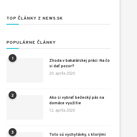
TOP ČLÁNKY Z NEWS.SK
POPULÁRNE ČLÁNKY
1
Zhoda v bakalárskej práci: Na čo
si dať pozor?
20. apríla 2020
2
Ako si vybrať bežecký pás na
domáce využitie
12. apríla 2020
3
Toto sú vychytávky, s ktorými