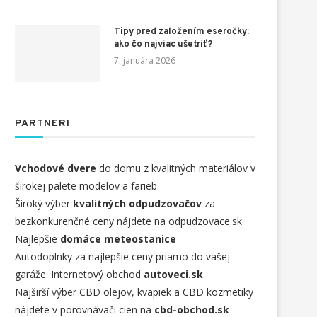
Tipy pred založením eseročky:
ako čo najviac ušetriť?
7. januára 2026
PARTNERI
Vchodové dvere
do domu z kvalitných materiálov v
širokej palete modelov a farieb.
Široký výber
kvalitných odpudzovačov
za
bezkonkurenčné ceny nájdete na odpudzovace.sk
Najlepšie
domáce meteostanice
Autodoplnky za najlepšie ceny priamo do vašej
garáže. Internetový obchod
autoveci.sk
Najširší výber CBD olejov, kvapiek a CBD kozmetiky
nájdete v porovnávači cien na
cbd-obchod.sk