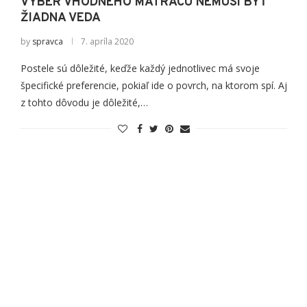
VÝBER VHODNÉHO MATRACU NEMUSÍ BYŤ
ŽIADNA VEDA
by
spravca
7. apríla 2020
Postele sú dôležité, keďže každý jednotlivec má svoje
špecifické preferencie, pokiaľ ide o povrch, na ktorom spí. Aj
z tohto dôvodu je dôležité,…