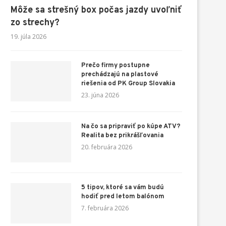
Môže sa strešný box počas jazdy uvoľniť
zo strechy?
19. júla 2026
Prečo firmy postupne
prechádzajú na plastové
riešenia od PK Group Slovakia
23. júna 2026
Na čo sa pripraviť po kúpe ATV?
Realita bez prikrášľovania
20. februára 2026
5 tipov, ktoré sa vám budú
hodiť pred letom balónom
7. februára 2026