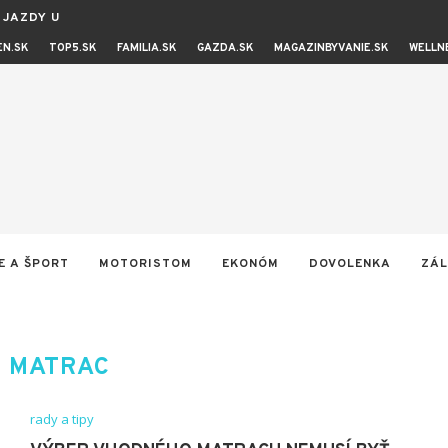
JAZDY UVOĽNIŤ ZO...
EN.SK
TOP5.SK
FAMILIA.SK
GAZDA.SK
MAGAZINBYVANIE.SK
WELLN
E A ŠPORT
MOTORISTOM
EKONÓM
DOVOLENKA
ZÁL
:
MATRAC
rady a tipy