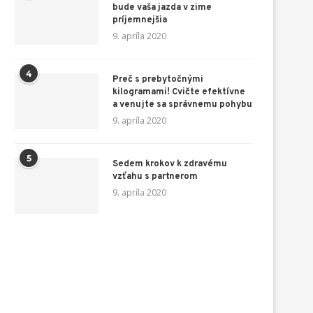
bude vaša jazda v zime
príjemnejšia
9. apríla 2020
4
Preč s prebytočnými
kilogramami! Cvičte efektívne
a venujte sa správnemu pohybu
9. apríla 2020
5
Sedem krokov k zdravému
vzťahu s partnerom
9. apríla 2020