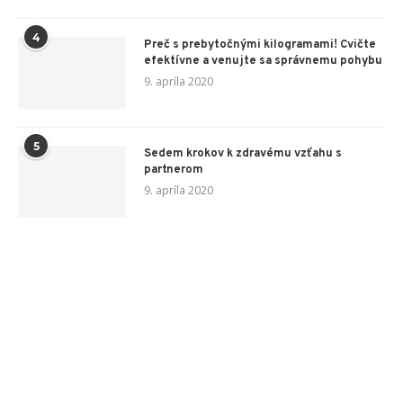
4
Preč s prebytočnými kilogramami! Cvičte
efektívne a venujte sa správnemu pohybu
9. apríla 2020
5
Sedem krokov k zdravému vzťahu s
partnerom
9. apríla 2020