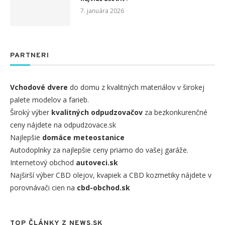
7. januára 2026
PARTNERI
Vchodové dvere
do domu z kvalitných materiálov v širokej
palete modelov a farieb.
Široký výber
kvalitných odpudzovačov
za bezkonkurenčné
ceny nájdete na odpudzovace.sk
Najlepšie
domáce meteostanice
Autodoplnky za najlepšie ceny priamo do vašej garáže.
Internetový obchod
autoveci.sk
Najširší výber CBD olejov, kvapiek a CBD kozmetiky nájdete v
porovnávači cien na
cbd-obchod.sk
TOP ČLÁNKY Z NEWS.SK