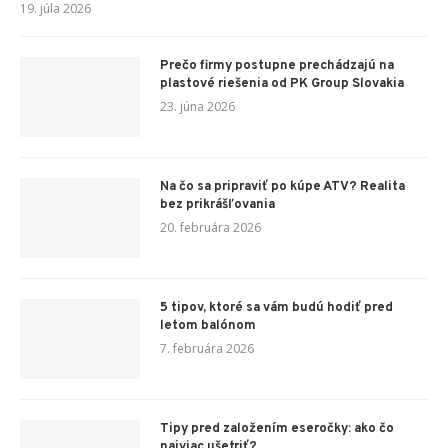
19. júla 2026
Prečo firmy postupne prechádzajú na
plastové riešenia od PK Group Slovakia
23. júna 2026
Na čo sa pripraviť po kúpe ATV? Realita
bez prikrášľovania
20. februára 2026
5 tipov, ktoré sa vám budú hodiť pred
letom balónom
7. februára 2026
Tipy pred založením eseročky: ako čo
najviac ušetriť?