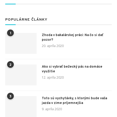
POPULÁRNE ČLÁNKY
1
Zhoda v bakalárskej práci: Na čo si dať
pozor?
20. apríla 2020
2
Ako si vybrať bežecký pás na domáce
využitie
12. apríla 2020
3
Toto sú vychytávky, s ktorými bude vaša
jazda v zime príjemnejšia
9. apríla 2020