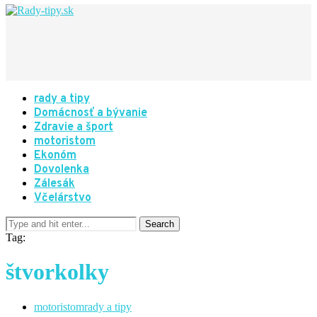
rady a tipy
Domácnosť a bývanie
Zdravie a šport
motoristom
Ekonóm
Dovolenka
Zálesák
Včelárstvo
Tag:
štvorkolky
motoristom
rady a tipy