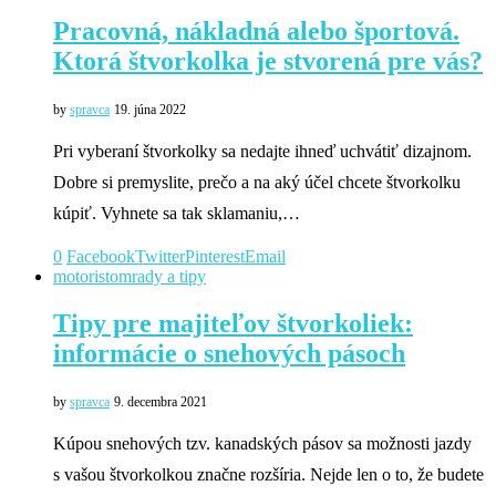
Pracovná, nákladná alebo športová.
Ktorá štvorkolka je stvorená pre vás?
by
spravca
19. júna 2022
Pri vyberaní štvorkolky sa nedajte ihneď uchvátiť dizajnom.
Dobre si premyslite, prečo a na aký účel chcete štvorkolku
kúpiť. Vyhnete sa tak sklamaniu,…
0
Facebook
Twitter
Pinterest
Email
motoristom
rady a tipy
Tipy pre majiteľov štvorkoliek:
informácie o snehových pásoch
by
spravca
9. decembra 2021
Kúpou snehových tzv. kanadských pásov sa možnosti jazdy
s vašou štvorkolkou značne rozšíria. Nejde len o to, že budete