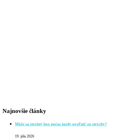
Najnovšie články
Môže sa strešný box počas jazdy uvoľniť zo strechy?
19. júla 2026