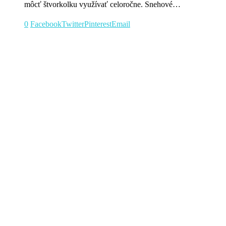
môcť štvorkolku využívať celoročne. Snehové…
0
Facebook
Twitter
Pinterest
Email