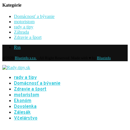
Kategórie
Domácnosť a bývanie
motoristom
rady a tipy
Záhrada
Zdravie a šport
Rss
@2020
Blueinfo s.r.o.
- All Right Reserved. Made with ♥ by
Blueinfo
rady a tipy
Domácnosť a bývanie
Zdravie a šport
motoristom
Ekonóm
Dovolenka
Zálesák
Včelárstvo