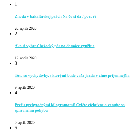
1
Zhoda v bakalárskej práci: Na čo si dať pozor?
20. apríla 2020
2
Ako si vybrať bežecký pás na domáce využitie
12. apríla 2020
3
Toto sú vychytávky, s ktorými bude vaša jazda v zime príjemnejšia
9. apríla 2020
4
Preč s prebytočnými kilogramami! Cvičte efektívne a venujte sa
správnemu pohybu
9. apríla 2020
5