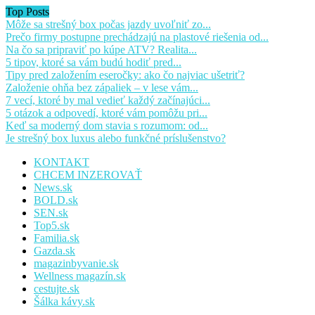
Top Posts
Môže sa strešný box počas jazdy uvoľniť zo...
Prečo firmy postupne prechádzajú na plastové riešenia od...
Na čo sa pripraviť po kúpe ATV? Realita...
5 tipov, ktoré sa vám budú hodiť pred...
Tipy pred založením eseročky: ako čo najviac ušetriť?
Založenie ohňa bez zápaliek – v lese vám...
7 vecí, ktoré by mal vedieť každý začínajúci...
5 otázok a odpovedí, ktoré vám pomôžu pri...
Keď sa moderný dom stavia s rozumom: od...
Je strešný box luxus alebo funkčné príslušenstvo?
KONTAKT
CHCEM INZEROVAŤ
News.sk
BOLD.sk
SEN.sk
Top5.sk
Familia.sk
Gazda.sk
magazinbyvanie.sk
Wellness magazín.sk
cestujte.sk
Šálka kávy.sk