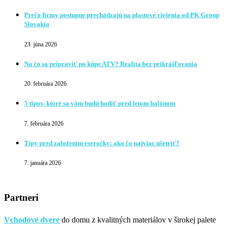
Prečo firmy postupne prechádzajú na plastové riešenia od PK Group
Slovakia
23. júna 2026
Na čo sa pripraviť po kúpe ATV? Realita bez prikrášľovania
20. februára 2026
5 tipov, ktoré sa vám budú hodiť pred letom balónom
7. februára 2026
Tipy pred založením eseročky: ako čo najviac ušetriť?
7. januára 2026
Partneri
Vchodové dvere
do domu z kvalitných materiálov v širokej palete