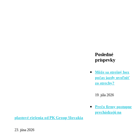
Posledné
príspevky
Môže sa strešný box
počas jazdy uvoľniť
zo strechy?
19. júla 2026
Prečo firmy postupne
prechádzajú na
plastové riešenia od PK Group Slovakia
23. júna 2026