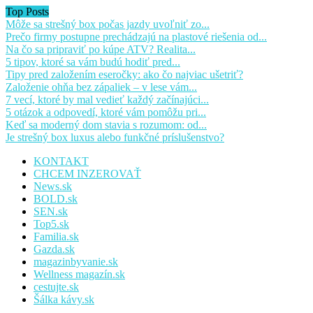
Top Posts
Môže sa strešný box počas jazdy uvoľniť zo...
Prečo firmy postupne prechádzajú na plastové riešenia od...
Na čo sa pripraviť po kúpe ATV? Realita...
5 tipov, ktoré sa vám budú hodiť pred...
Tipy pred založením eseročky: ako čo najviac ušetriť?
Založenie ohňa bez zápaliek – v lese vám...
7 vecí, ktoré by mal vedieť každý začínajúci...
5 otázok a odpovedí, ktoré vám pomôžu pri...
Keď sa moderný dom stavia s rozumom: od...
Je strešný box luxus alebo funkčné príslušenstvo?
KONTAKT
CHCEM INZEROVAŤ
News.sk
BOLD.sk
SEN.sk
Top5.sk
Familia.sk
Gazda.sk
magazinbyvanie.sk
Wellness magazín.sk
cestujte.sk
Šálka kávy.sk