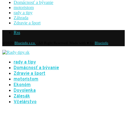
Domácnosť a bývanie
motoristom
rady a tipy
Záhrada
Zdravie a šport
Rss
@2020
Blueinfo s.r.o.
- All Right Reserved. Made with ♥ by
Blueinfo
rady a tipy
Domácnosť a bývanie
Zdravie a šport
motoristom
Ekonóm
Dovolenka
Zálesák
Včelárstvo