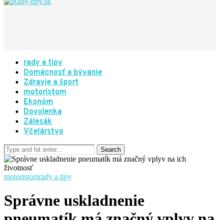
rady a tipy
Domácnosť a bývanie
Zdravie a šport
motoristom
Ekonóm
Dovolenka
Zálesák
Včelárstvo
motoristom
rady a tipy
Správne uskladnenie
pneumatík má značný vplyv na