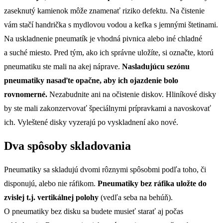
zaseknutý kamienok môže znamenať riziko defektu. Na čistenie
vám stačí handrička s mydlovou vodou a kefka s jemnými štetinami.
Na uskladnenie pneumatík je vhodná pivnica alebo iné chladné
a suché miesto. Pred tým, ako ich správne uložíte, si označte, ktorú
pneumatiku ste mali na akej náprave.
Nasladujúcu sezónu
pneumatiky nasaďte opačne, aby ich ojazdenie bolo
rovnomerné.
Nezabudnite ani na očistenie diskov. Hliníkové disky
by ste mali zakonzervovať špeciálnymi prípravkami a navoskovať
ich. Vyleštené disky vyzerajú po vyskladnení ako nové.
Dva spôsoby skladovania
Pneumatiky sa skladujú dvomi rôznymi spôsobmi podľa toho, či
disponujú, alebo nie ráfikom.
Pneumatiky bez ráfika uložte do
zvislej t.j. vertikálnej polohy
(vedľa seba na behúň).
O pneumatiky bez disku sa budete musieť starať aj počas