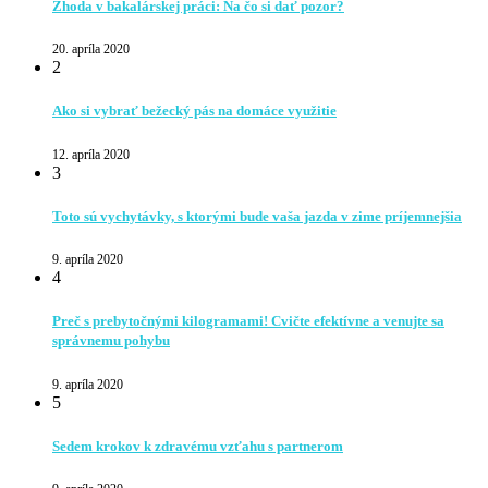
Zhoda v bakalárskej práci: Na čo si dať pozor?
20. apríla 2020
2
Ako si vybrať bežecký pás na domáce využitie
12. apríla 2020
3
Toto sú vychytávky, s ktorými bude vaša jazda v zime príjemnejšia
9. apríla 2020
4
Preč s prebytočnými kilogramami! Cvičte efektívne a venujte sa
správnemu pohybu
9. apríla 2020
5
Sedem krokov k zdravému vzťahu s partnerom