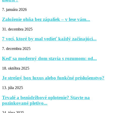
7. januára 2026
Založenie ohňa bez zápaliek – v lese vám...
31. decembra 2025
7 vecí, ktoré by mal vedieť každý začínajúci...
7. decembra 2025
Keď sa moderný dom stavia s rozumom: od...
18. októbra 2025
Je strešný box luxus alebo funkčné príslušenstvo?
13. júla 2025
Trvalé a bezúdržbové oplotenie? Stavte na
pozinkované pletivo...
24. júna 2025