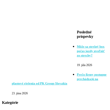
Posledné
príspevky
Môže sa strešný box
počas jazdy uvoľniť
zo strechy?
19. júla 2026
Prečo firmy postupne
prechádzajú na
plastové riešenia od PK Group Slovakia
23. júna 2026
Kategórie