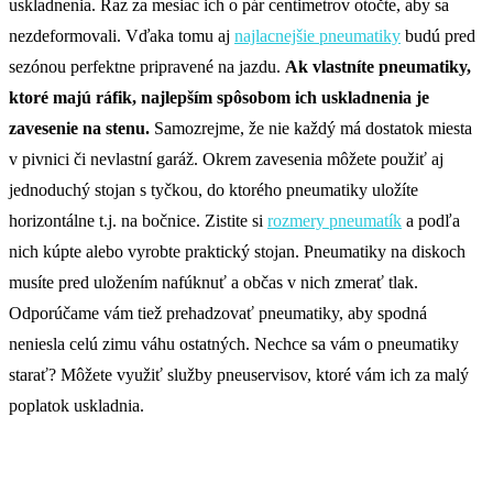
uskladnenia. Raz za mesiac ich o pár centimetrov otočte, aby sa
nezdeformovali. Vďaka tomu aj
najlacnejšie pneumatiky
budú pred
sezónou perfektne pripravené na jazdu.
Ak vlastníte pneumatiky,
ktoré majú ráfik, najlepším spôsobom ich uskladnenia je
zavesenie na stenu.
Samozrejme, že nie každý má dostatok miesta
v pivnici či nevlastní garáž. Okrem zavesenia môžete použiť aj
jednoduchý stojan s tyčkou, do ktorého pneumatiky uložíte
horizontálne t.j. na bočnice. Zistite si
rozmery pneumatík
a podľa
nich kúpte alebo vyrobte praktický stojan. Pneumatiky na diskoch
musíte pred uložením nafúknuť a občas v nich zmerať tlak.
Odporúčame vám tiež prehadzovať pneumatiky, aby spodná
neniesla celú zimu váhu ostatných. Nechce sa vám o pneumatiky
starať? Môžete využiť služby pneuservisov, ktoré vám ich za malý
poplatok uskladnia.