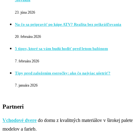
23. júna 2026
Na čo sa pripraviť po kúpe ATV? Realita bez prikrášľovania
20. februára 2026
5 tipov, ktoré sa vám budú hodiť pred letom balónom
7. februára 2026
Tipy pred založením eseročky: ako čo najviac ušetriť?
7. januára 2026
Partneri
Vchodové dvere
do domu z kvalitných materiálov v širokej palete
modelov a farieb.