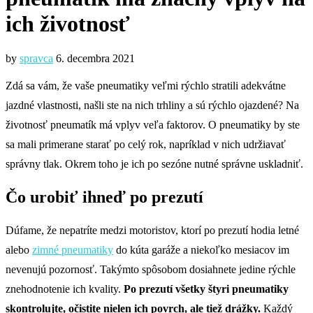
ich životnosť
by
spravca
6. decembra 2021
Zdá sa vám, že vaše pneumatiky veľmi rýchlo stratili adekvátne
jazdné vlastnosti, našli ste na nich trhliny a sú rýchlo ojazdené? Na
životnosť pneumatík má vplyv veľa faktorov. O pneumatiky by ste
sa mali primerane starať po celý rok, napríklad v nich udržiavať
správny tlak. Okrem toho je ich po sezóne nutné správne uskladniť.
Čo urobiť ihneď po prezutí
Dúfame, že nepatríte medzi motoristov, ktorí po prezutí hodia letné
alebo
zimné pneumatiky
do kúta garáže a niekoľko mesiacov im
nevenujú pozornosť. Takýmto spôsobom dosiahnete jedine rýchle
znehodnotenie ich kvality.
Po prezutí všetky štyri pneumatiky
skontrolujte, očistite nielen ich povrch, ale tiež drážky.
Každý