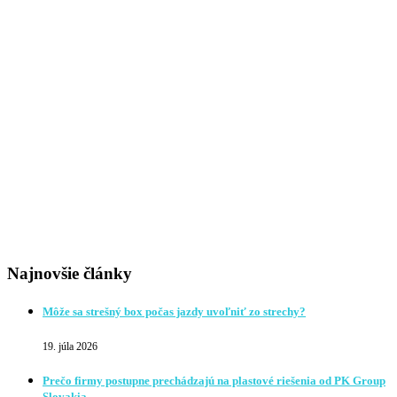
Najnovšie články
Môže sa strešný box počas jazdy uvoľniť zo strechy?
19. júla 2026
Prečo firmy postupne prechádzajú na plastové riešenia od PK Group
Slovakia