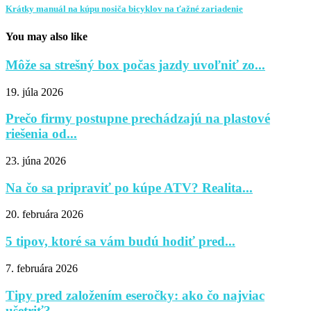
Krátky manuál na kúpu nosiča bicyklov na ťažné zariadenie
You may also like
Môže sa strešný box počas jazdy uvoľniť zo...
19. júla 2026
Prečo firmy postupne prechádzajú na plastové
riešenia od...
23. júna 2026
Na čo sa pripraviť po kúpe ATV? Realita...
20. februára 2026
5 tipov, ktoré sa vám budú hodiť pred...
7. februára 2026
Tipy pred založením eseročky: ako čo najviac
ušetriť?