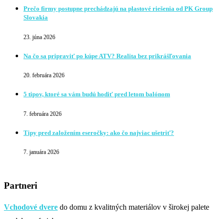
Prečo firmy postupne prechádzajú na plastové riešenia od PK Group
Slovakia
23. júna 2026
Na čo sa pripraviť po kúpe ATV? Realita bez prikrášľovania
20. februára 2026
5 tipov, ktoré sa vám budú hodiť pred letom balónom
7. februára 2026
Tipy pred založením eseročky: ako čo najviac ušetriť?
7. januára 2026
Partneri
Vchodové dvere
do domu z kvalitných materiálov v širokej palete