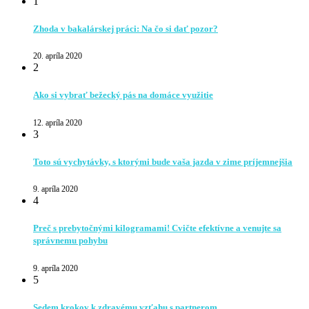
1
Zhoda v bakalárskej práci: Na čo si dať pozor?
20. apríla 2020
2
Ako si vybrať bežecký pás na domáce využitie
12. apríla 2020
3
Toto sú vychytávky, s ktorými bude vaša jazda v zime príjemnejšia
9. apríla 2020
4
Preč s prebytočnými kilogramami! Cvičte efektívne a venujte sa
správnemu pohybu
9. apríla 2020
5
Sedem krokov k zdravému vzťahu s partnerom