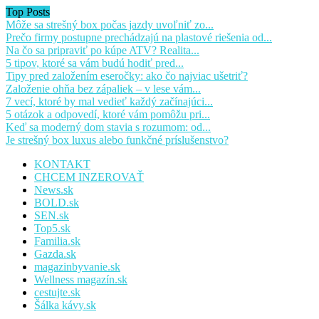
Top Posts
Môže sa strešný box počas jazdy uvoľniť zo...
Prečo firmy postupne prechádzajú na plastové riešenia od...
Na čo sa pripraviť po kúpe ATV? Realita...
5 tipov, ktoré sa vám budú hodiť pred...
Tipy pred založením eseročky: ako čo najviac ušetriť?
Založenie ohňa bez zápaliek – v lese vám...
7 vecí, ktoré by mal vedieť každý začínajúci...
5 otázok a odpovedí, ktoré vám pomôžu pri...
Keď sa moderný dom stavia s rozumom: od...
Je strešný box luxus alebo funkčné príslušenstvo?
KONTAKT
CHCEM INZEROVAŤ
News.sk
BOLD.sk
SEN.sk
Top5.sk
Familia.sk
Gazda.sk
magazinbyvanie.sk
Wellness magazín.sk
cestujte.sk
Šálka kávy.sk