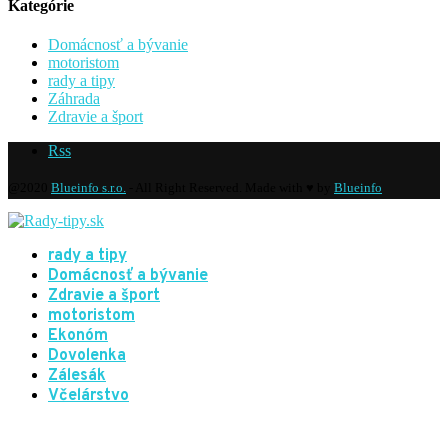
Kategórie
Domácnosť a bývanie
motoristom
rady a tipy
Záhrada
Zdravie a šport
Rss
@2020
Blueinfo s.r.o.
- All Right Reserved. Made with ♥ by
Blueinfo
rady a tipy
Domácnosť a bývanie
Zdravie a šport
motoristom
Ekonóm
Dovolenka
Zálesák
Včelárstvo