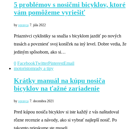
5 problémov s nosičmi bicyklov, ktoré
vám pomôžeme vyriešiť
by
spravca
7. júla 2022
Priaznivci cyklistiky sa snažia s bicyklom jazdiť po nových
trasách a povzniesť svoj koníček na iný level. Dobre vedia, že
jediným spôsobom, ako si…
0
Facebook
Twitter
Pinterest
Email
motoristom
rady a tipy
Krátky manuál na kúpu nosiča
bicyklov na ťažné zariadenie
by
spravca
7. decembra 2021
Pred kúpou nosiča bicyklov si iste každý z vás naštudoval
rôzne recenzie a návody, ako si vybrať najlepší nosič. Po
takomto prieskume ste museli…