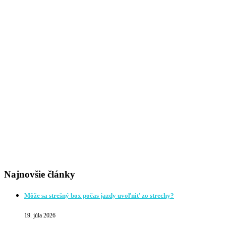
Najnovšie články
Môže sa strešný box počas jazdy uvoľniť zo strechy?
19. júla 2026