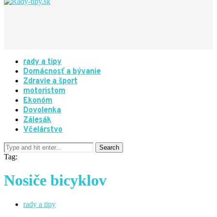
rady a tipy
Domácnosť a bývanie
Zdravie a šport
motoristom
Ekonóm
Dovolenka
Zálesák
Včelárstvo
Tag:
Nosiče bicyklov
rady a tipy