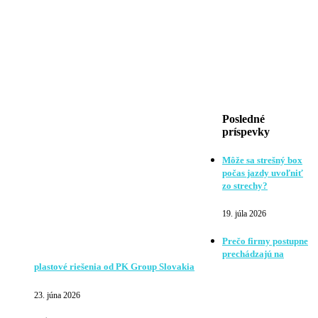
Posledné
príspevky
Môže sa strešný box
počas jazdy uvoľniť
zo strechy?
19. júla 2026
Prečo firmy postupne
prechádzajú na
plastové riešenia od PK Group Slovakia
23. júna 2026